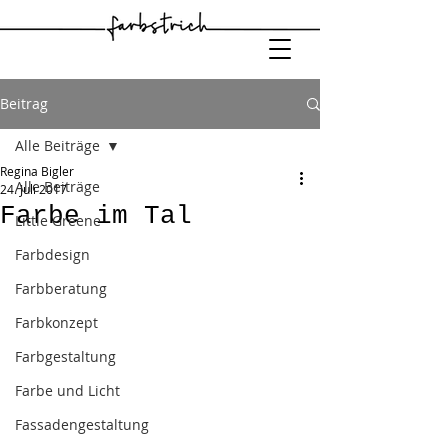
Beitrag
Alle Beiträge
Regina Bigler
Alle Beiträge
24. Juli 2017
Farbe im Tal
Little Greene
Farbdesign
Farbberatung
Farbkonzept
Farbgestaltung
Farbe und Licht
Fassadengestaltung