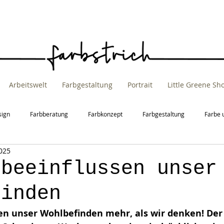
Arbeitswelt
Farbgestaltung
Portrait
Little Greene S
sign
Farbberatung
Farbkonzept
Farbgestaltung
Farbe 
025
t
Raumgestaltung
 beeinflussen unser
finden
en unser Wohlbefinden mehr, als wir denken! Der 