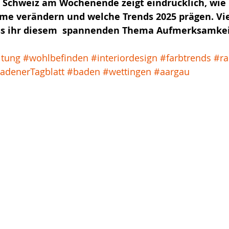
- Schweiz am Wochenende zeigt eindrücklich, wie 
e verändern und welche Trends 2025 prägen. Vi
ass ihr diesem  spannenden Thema Aufmerksamkei
ltung
#wohlbefinden
#interiordesign
#farbtrends
#r
adenerTagblatt
#baden
#wettingen
#aargau