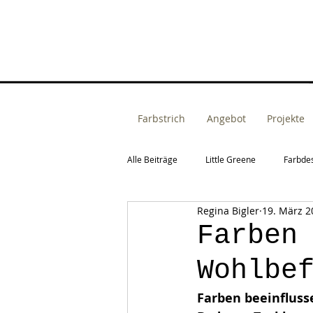
Farbstrich
Angebot
Projekte
Alle Beiträge
Little Greene
Farbde
Regina Bigler
19. März 2
Fassadengestaltung
Raumkonzep
Farben
Wohlbe
Farben beeinfluss