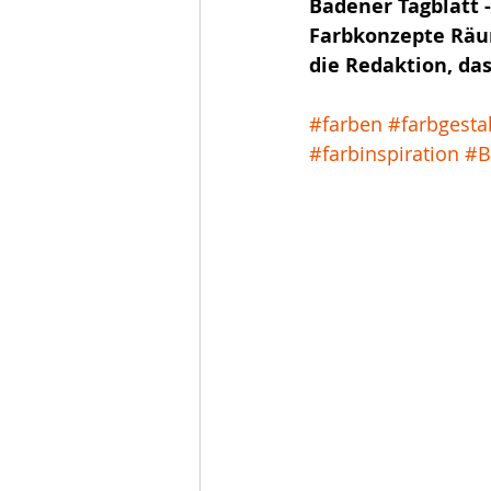
Badener Tagblatt 
Farbkonzepte Räum
die Redaktion, d
#farben
#farbgesta
#farbinspiration
#B