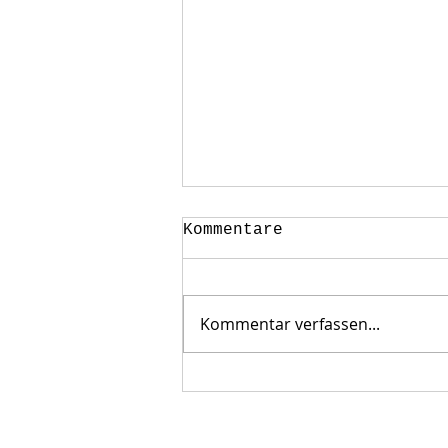
Kommentare
Kommentar verfassen...
Farbstrich zeigt mit
einer farbenfrohen
Präsentation die
Farbwirkungen im Raum