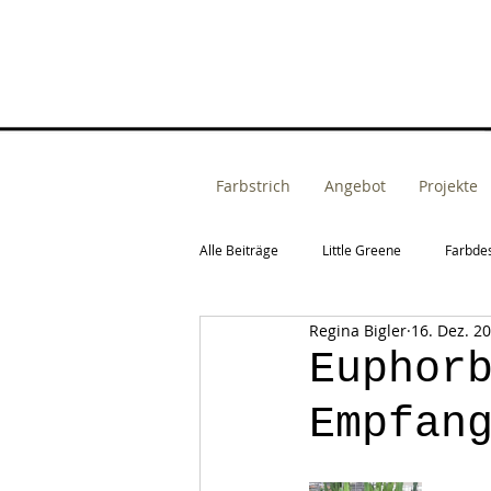
Farbstrich
Angebot
Projekte
Alle Beiträge
Little Greene
Farbde
Regina Bigler
16. Dez. 2
Fassadengestaltung
Raumkonzep
Euphor
Empfan