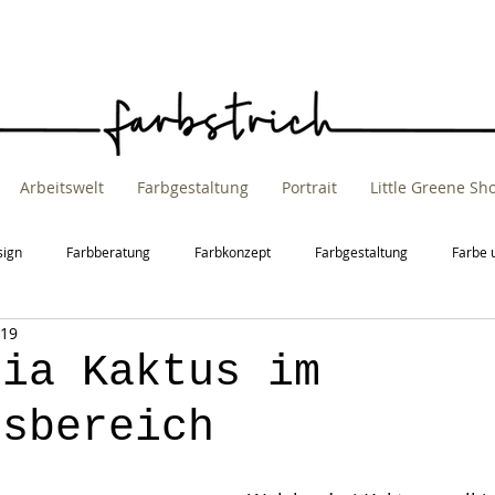
Arbeitswelt
Farbgestaltung
Portrait
Little Greene S
sign
Farbberatung
Farbkonzept
Farbgestaltung
Farbe 
019
t
Raumgestaltung
bia Kaktus im
gsbereich