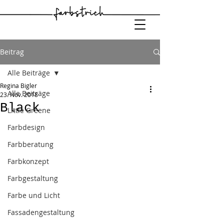
Beitrag
Alle Beiträge
Regina Bigler
Alle Beiträge
23. Nov. 2018
Black
Little Greene
Farbdesign
Farbberatung
Farbkonzept
Farbgestaltung
Farbe und Licht
Fassadengestaltung