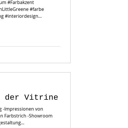
um #Farbakzent
LittleGreene #farbe
 #interiordesign...
 der Vitrine
g -Impressionen von
von Farbstrich -Showroom
estaltung...